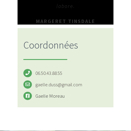
labore.
MARGERET TINSDALE
Coordonnées
06.50.43.88.55
gaelle.duss@gmail.com
Gaelle Moreau