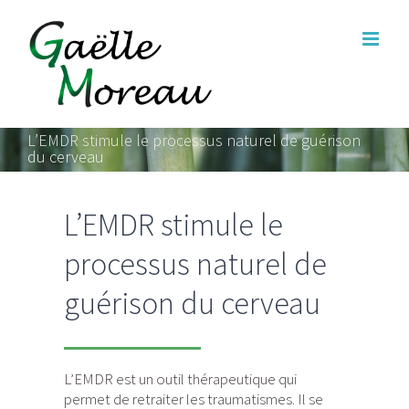
Skip
to
content
L’EMDR stimule le processus naturel de guérison
du cerveau
L’EMDR stimule le
processus naturel de
guérison du cerveau
L’EMDR est un outil thérapeutique qui
permet de retraiter les traumatismes. Il se